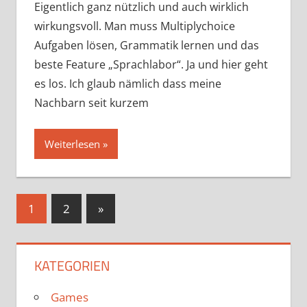
Eigentlich ganz nützlich und auch wirklich
wirkungsvoll. Man muss Multiplychoice
Aufgaben lösen, Grammatik lernen und das
beste Feature „Sprachlabor“. Ja und hier geht
es los. Ich glaub nämlich dass meine
Nachbarn seit kurzem
Weiterlesen
Seitennummerierung
Nächste
1
2
»
Beiträge
der
Beiträge
KATEGORIEN
Games