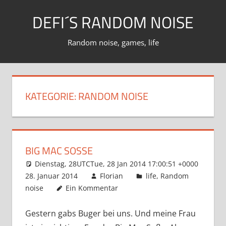
Zum
DEFI´S RANDOM NOISE
Inhalt
springen
Random noise, games, life
KATEGORIE:
RANDOM NOISE
BIG MAC SOSSE
Dienstag, 28UTCTue, 28 Jan 2014 17:00:51 +0000
28. Januar 2014
Florian
life
,
Random
noise
Ein Kommentar
Gestern gabs Buger bei uns. Und meine Frau