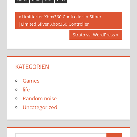
Beitragsnavigation
Vorheriger
Limitierter Xbox360 Controller in Silber
Beitrag:
|Limited Silver Xbox360 Controller
Nächster
Strato vs. WordPress
Beitrag:
KATEGORIEN
Games
life
Random noise
Uncategorized