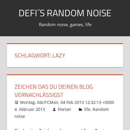
Zum
DEFI´S RANDOM NOISE
Inhalt
springen
Random noise, games, life
SCHLAGWORT:
LAZY
ZEICHEN DAS DU DEINEN BLOG
VERNACHLÄSSIGST
Montag, 04UTCMon, 04 Feb 2013 12:32:13 +0000
4. Februar 2013
Florian
life
,
Random
noise